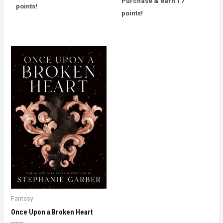
Purchase & earn 17
5
of
points!
5
points!
Fantasy
Once Upon a Broken Heart