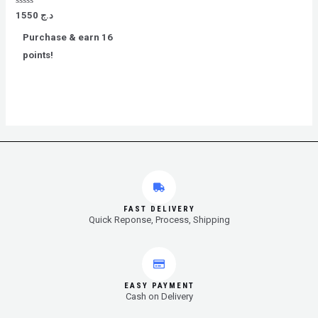
Rated
1550
د.ج
0
out
Purchase & earn 16
of
5
points!
FAST DELIVERY
Quick Reponse, Process, Shipping
EASY PAYMENT
Cash on Delivery