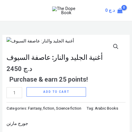
Skip
MAIN
0
د.ج
to
MENU
content
أغنية
الجليد
والنار:
أغنية الجليد والنار: عاصفة السيوف
عاصفة
2450
د.ج
السيوف
Purchase & earn 25 points!
quantity
ADD TO CART
Categories:
Fantasy
,
fiction
,
Science fiction
Tag:
Arabic Books
جورج مارتن