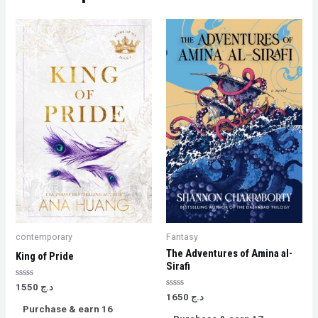
contemporary
Fantasy
The Adventures of Amina al-
King of Pride
Sirafi
Rated
1550
د.ج
0
Rated
1650
د.ج
out
0
Purchase & earn 16
of
out