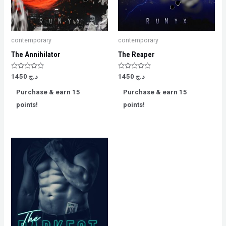
contemporary
contemporary
The Annihilator
The Reaper
Rated
Rated
1450
د.ج
1450
د.ج
0
0
out
out
Purchase & earn 15
Purchase & earn 15
of
of
5
5
points!
points!