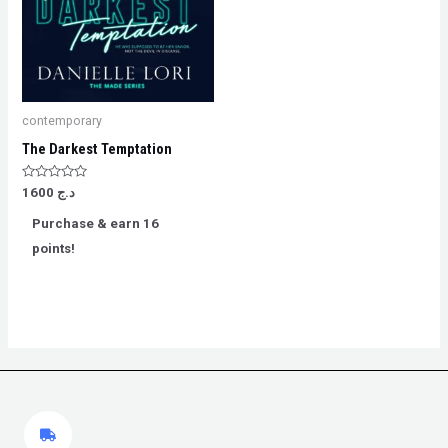
contemporary
The Darkest Temptation
Rated
1600
د.ج
0
out
Purchase & earn 16
of
5
points!