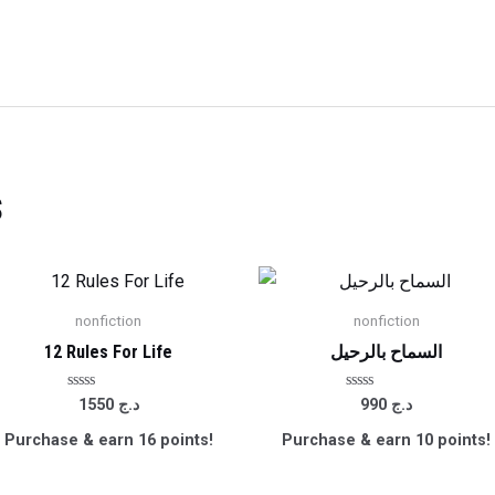
s
nonfiction
nonfiction
12 Rules For Life
السماح بالرحيل
Rated
Rated
1550
د.ج
990
د.ج
0
0
out
out
Purchase & earn 16 points!
Purchase & earn 10 points!
of
of
5
5