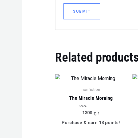
Related product
nonfiction
The Miracle Morning
Rated
1300
د.ج
0
out
Purchase & earn 13 points!
of
5