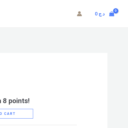
0
د.ج
 8 points!
O CART