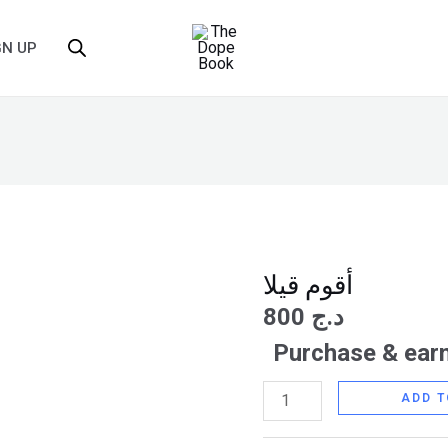
GN UP
أقوم قيلا
أقوم
قيلا
800
د.ج
quantity
Purchase & earn
ADD T