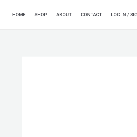
Skip
to
HOME
SHOP
ABOUT
CONTACT
LOG IN / SI
content