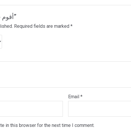
Be the first to review “أقوم قيلا”
lished.
Required fields are marked
*
Email
*
e in this browser for the next time I comment.