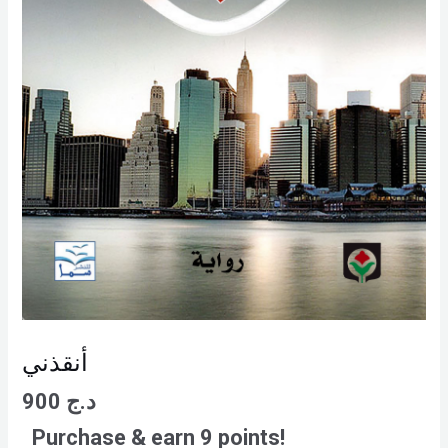
أنقذني
900
د.ج
Purchase & earn 9 points!