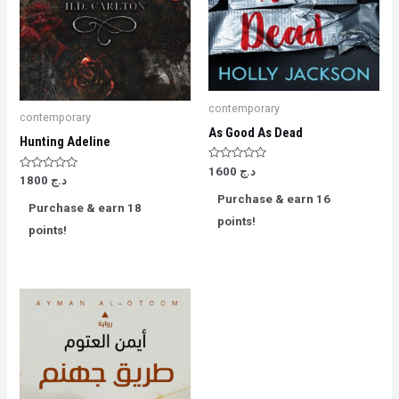
contemporary
contemporary
As Good As Dead
Hunting Adeline
Rated
1600
د.ج
Rated
0
1800
د.ج
0
out
Purchase & earn 16
out
of
Purchase & earn 18
of
5
points!
5
points!