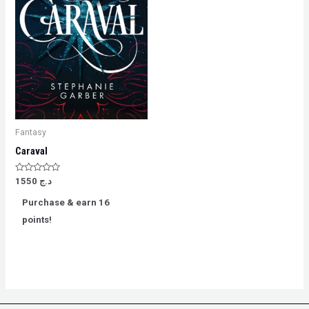
Fantasy
Caraval
Rated
د.ج
1550
0
out
Purchase & earn 16
of
5
points!