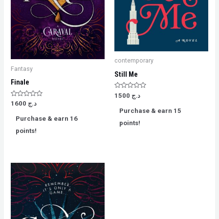
contemporary
Fantasy
Still Me
Finale
Rated
د.ج
1500
0
Rated
د.ج
1600
out
0
Purchase & earn 15
of
out
5
Purchase & earn 16
of
points!
5
points!