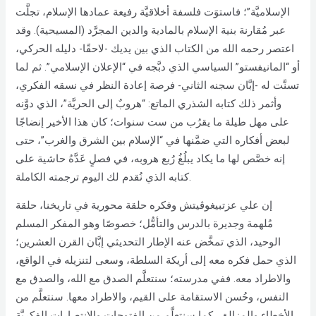
الإسلاميَّة”؛ فاستوَت فلسفة أخلاقيَّة رفيعة عمادها الإسلام، تجلَّت
عبر مُقارنة بنية الإسلام بالمادية والدين المجرَّد (المسيحية). وقد
اعتصر رحمه الله من الكتاب الذي بين يديك -لاحقًا- دليله الحركي،
أو “المانيفستو” السياسي الذي دبَّجه في “الإعلان الإسلامي”. ثم لما
تسنَّت له -إبَّان سجنه الثاني- فرصة إعادة النظر في نسقه الفكري،
وأثمر ذلك كتابه الشذري الماتع: “هروبٌ إلى الحريَّة”، الذي دوَّنه
على مهل طيلة ما يقرُب من ست سنوات؛ كان هذا الأخير إنضاجًا
لبعض أفكاره التي ضمَّنها في “الإسلام بين الشرق والغرب”، حتى
إنه خصَّص لها ما يكاد يبلُغُ رُبع هروبه، في فصلٍ عَدَّهُ حاشية على
كتابه الذي نُقدم لك اليوم ترجمته الكاملة.
إن علي عزتبيغوڤيتش وفكره حلقة محورية في تاريخنا، حلقة
مُلهمة وجديرة بالدرس والتأمُّل؛ خصوصًا وهو المفكر المسلم
الوحيد، الذي تمخَّض عنه الإطار التحديثي إبَّان القرن العشرين؛
الذي حمل فكره معه إلى أريكة السلطة، وسعى لتنزيله في الواقع،
والاطراد معه. ففي مدرسته؛ سنتعلَّم الصدق مع الله، والصدق مع
النفس، وحُسن الاستقامة على القيم، والاطراد معها. سنتعلَّم من
الأخطاء والمزالق، كما سنتعلَّم من الفتوحات والانتصارات الفكريَّة