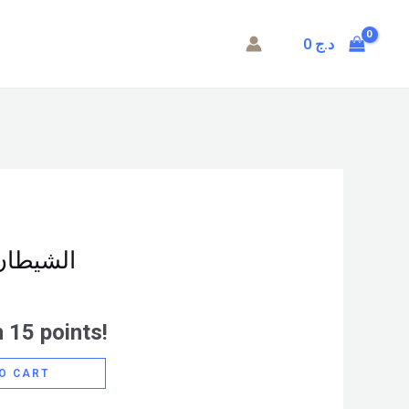
0
د.ج
الشيطان 
 15 points!
O CART