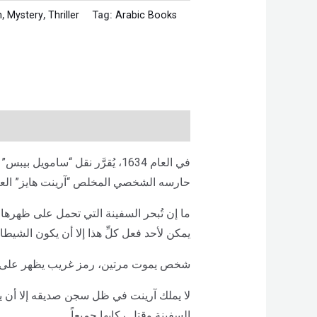
n
,
Mystery
,
Thriller
Tag:
Arabic Books
في العام 1634، يُقرَّر نقل “س
حارسه الشخصي المخلص “آرينت هايز” العا
ما إن تُبحر السفينة التي تحمل على ظهرها 
يمكن لأحد فعل كلِّ هذا إلا أن يكون الشيط
شخص يموت مرتين، رمز غريب يظهر على ال
لا يملك آرينت في ظل سجن صديقه إلا أن يت
السفينة وقتل ركابها جميعاً