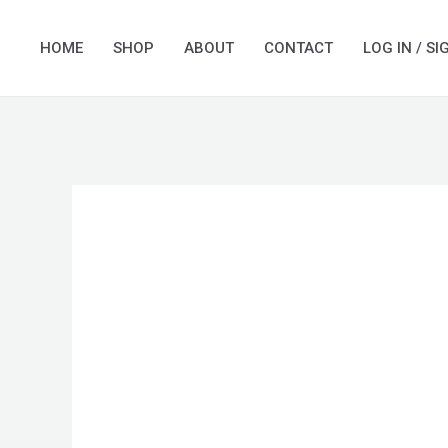
Skip
to
HOME
SHOP
ABOUT
CONTACT
LOG IN / SI
content