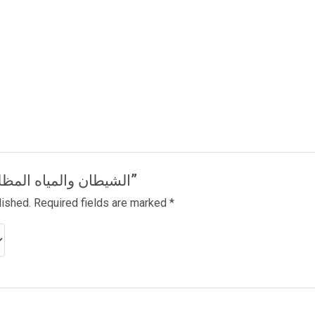
Be the first to review “الشيطان والمياه المظلمة”
lished.
Required fields are marked
*