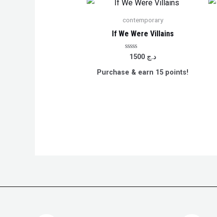
contemporary
If We Were Villains
Rated
1500
د.ج
0
out
Purchase & earn 15 points!
of
5