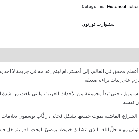
Categories:
Historical fictio
ستيوارت تورتون
امويل بيبس” أعظم محقق في العالم، إلى أمستردام ليتم إعدامه في جريمة لا أحد ي
زم على إثبات براءة صديقه
سامويل، حتى تبدأ مجموعة من الأحداث الغريبة، والتي بلغت من شدة الغ
ان نفسه
شراع، الماشية تموت جميعها بشكل فجائي، ركّاب يوسمون بعلامات 
ولى مهام حلِّ اللغز الذي تتشابك خيوطه بمضيِّ الوقت، لغز يتداخل ف