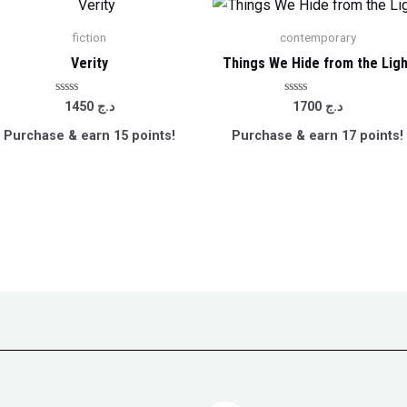
fiction
contemporary
Verity
Things We Hide from the Ligh
Rated
Rated
1450
د.ج
1700
د.ج
0
0
out
out
Purchase & earn 15 points!
Purchase & earn 17 points!
of
of
5
5