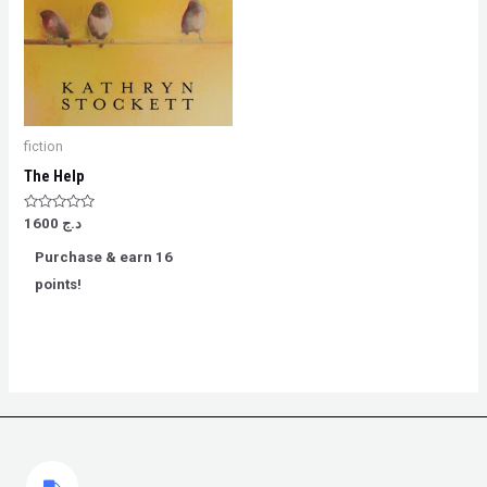
fiction
The Help
Rated
1600
د.ج
0
out
Purchase & earn 16
of
5
points!