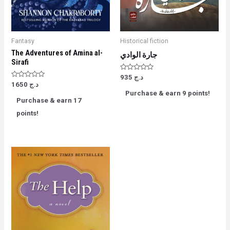
Fantasy
Historical fiction
The Adventures of Amina al-
جارة الوادي
Sirafi
Rated
935
د.ج
0
Rated
1650
د.ج
out
0
Purchase & earn 9 points!
of
out
Purchase & earn 17
5
of
5
points!