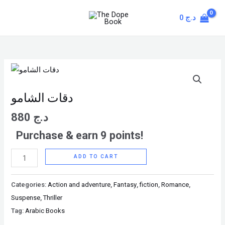
Skip
MAIN
0
د.ج
to
MENU
content
دقات
الشامو
quantity
دقات الشامو
880
د.ج
Purchase & earn 9 points!
ADD TO CART
Categories:
Action and adventure
,
Fantasy
,
fiction
,
Romance
,
Suspense
,
Thriller
Tag:
Arabic Books