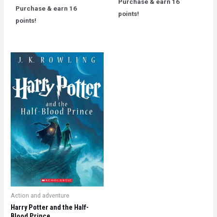
Purchase & earn 16
of
out
Purchase & earn 16
5
of
points!
5
points!
Action and adventure
Harry Potter and the Half-
Blood Prince