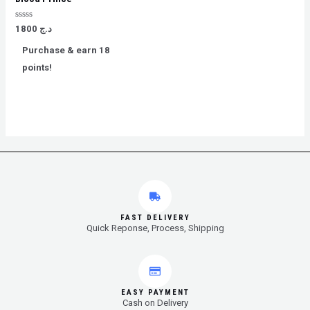
Rated
1800
د.ج
0
out
Purchase & earn 18
of
5
points!
FAST DELIVERY
Quick Reponse, Process, Shipping
EASY PAYMENT
Cash on Delivery