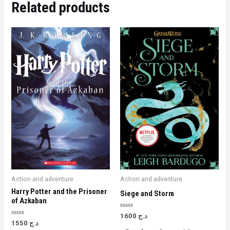
Related products
Action and adventure
Action and adventure
Harry Potter and the Prisoner
Siege and Storm
of Azkaban
Rated
1600
د.ج
0
Rated
1550
د.ج
out
0