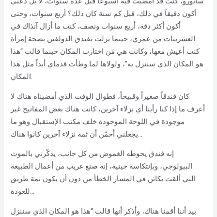
سابورو، كنت قد أمضيت فيه أسبوعاً قبل عدة سنوات، لا بل دعني
أكون دقيقاً في ذلك، قبل كم سنة كان ذلك؟ أربع سنوات، وحتى
أكون أكثر دقة، أربع سنوات ونصف، كنت ما أزال آنذاك في
العشرينات من عمري، حينما نزلت بفندق الدولفين بصحة إمرأة
كنت أعيش معها، وكانت هي مَن اختارت المكان حينما قالت “هذا
هو المكان الذي سننزل به”، ولولاها لما وطأت قدماي أبداً مثل هذا
المكان.
كان فندقاً صغيراً وقبيحاً، فطوال الوقت الذي أمضيناه هناك لا
أعرف ما إذا كنا رأينا أي نزلاء آخرين، كانت هناك بعض المفاتيح غير
موجودة في اللوحة الموجودة خلف مكتب الإستقبال وهو ما
يجعلني أخمّن أن ثمة نزلاء آخرين كانوا هناك…
إنه فندق يحوطه الغموض من كل جانب، يذكّرني بالموت
البيولوجي، وبإنتكاسة جينية، إنه صنع غريب من أعمال الطبيعة
التي ألقت بكائن في المسار الخطأ من دون أن يكون ثمة طريق
للعودة…
بيد أننا أقمنا هناك، وأذكر أنها قالت “هذا هو المكان الذي سننزل