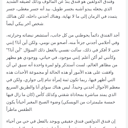
وفندق الدولفين هو فندق يندّ عن المألوف وذلك لضيقه الشديد
الذي يجعله يبدو أشبه بجسر طويل، بيد أنه جسر مغطى، جسر
يتمدد في الزمان إلى ما لا نهاية، وهناك أجدني داخله، لكن هنالك
شخص آخر يبكي أيضاً.
أجد الفندق دائماً يحوطني من كل جانب، أستشعر نبضاته وحرارته،
وفي أحلامي أجدني جزءاً منه، أصحو من نومي، ولكن أين أنا؟ إنني
حتى لا أفكر في ذلك، سألت نفسي بالفعل ذلك السؤال: “أين أنا؟”
وكأنني لم أكن أعلم: إنني موجود، في حياتي، ووجودي هو مظهر
من مظاهر العالم، لست أستذكر ولو لمرة واحدة أنه سبق لي أن
وافقت على هذه الأمور أو هذه الحالة أو مجموعة الأحداث هذه
التي أظهر فيها، ربما تكون ثمة إمرأة تنام إلى جواري، ولكن في
معظم الأحوال أجدني وحيداً، ليس هناك سواي أنا والطريق السريع
الذي يمتد مباشرة بمحاذاة شقتي وكذلك كأس (كان ما زال فيها
خمسة مليمترات من الويسكي) وضوء الصبح المغبر أحياناً يكون
الطقس ماطراً.
إن فندق الدولفين فندق حقيقي ويوجد بالفعل في حي من أحياء