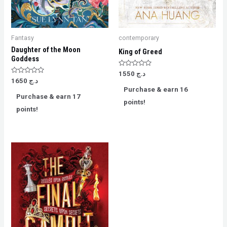
Fantasy
contemporary
Daughter of the Moon
King of Greed
Goddess
Rated
د.ج
1550
0
Rated
د.ج
1650
out
0
Purchase & earn 16
of
out
Purchase & earn 17
5
of
points!
5
points!