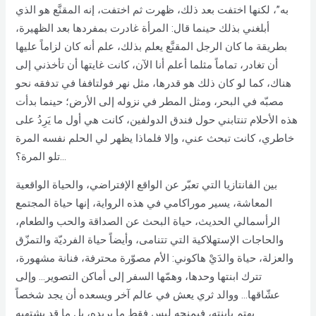
به”، لكنها اختفت بعد ذلك، ظهرت ثم اختفت، إنه المقنَّع هو الذي
أبلغني بذلك حينما قال: المرأة غادرت بمفردها بعد الظهيرة،
بطريقة ما كان الرجل المقنَّع يعلم بذلك، علم أنه كان لزاماً عليها
أن تغادر، تماماً مثلما أعلم أنا الآن، كانت غايتها أن تأخذني إلى
هناك، كما لو كان ذلك هو قدرها، مثل نهر فولتاففا في تدفقه نحو
مصبّه في البحر، ومثل المطر في نزوله إلى الأرض؛ حينما بدأت
هذه الأحلام تنتابني حول فندق الدولفين، كانت هي أول ما يَرِدُ على
خاطري، كانت تبحث عني، وإلا فلماذا يظهر لي الحلم نفسه المرة
تلو المرة؟…
بين الفانتازيا التي تعبّر عن الواقع الإفتراضي، والحياة الواقعية
المعاشة، يسير موراكامي في هذه الرواية، إنها حياة المجتمع
الرأسمالي الحديث، حياة البحث عن الصداقة والحب والطعام،
والحاجات الإستهلاكية التي تتنامى، وأيضاً حياة الفرديّة والتمزّق
والعزلة، حياة والدَيْ هاكوني: الأم مصوّرة محترفة، فنانة مشهورة،
تترك ابنتها وحدها، وهمّها السفر إلى أماكن التصوير… وإلى
عشّاقها… ووالد ثري يعش في عالم آخر ويسعده أن يجد شخصاً
يهتم بإبنته، فيمنحه ليس فقط ما يريده، بل ما قد يشتهيه.