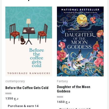
contemporary
Fantasy
Daughter of the Moon
Before the Coffee Gets Cold
Goddess
Rated
1350
د.ج
0
Rated
1650
د.ج
out
0
Purchase & earn 14
of
out