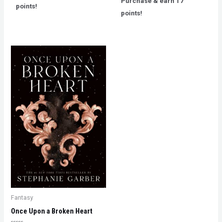
Purchase & earn 17
5
of
points!
5
points!
Fantasy
Once Upon a Broken Heart