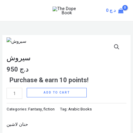
Skip
MAIN
0
د.ج
to
MENU
content
سيروش
quantity
سيروش
950
د.ج
Purchase & earn 10 points!
ADD TO CART
Categories:
Fantasy
,
fiction
Tag:
Arabic Books
حنان لاشين