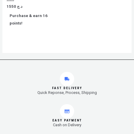
Rated
1550
د.ج
0
out
Purchase & earn 16
of
5
points!
FAST DELIVERY
Quick Reponse, Process, Shipping
EASY PAYMENT
Cash on Delivery