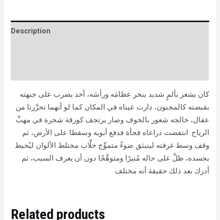
Description
Brand
Reviews (0)
كان يشعر بألمٍ شديد ينخر عظامَه ورأسَه، أخذ يضرب على جبهته
بقبضته كالمجنون، دارت عيناه في المكان كما لو أنهما تحرَّرتا من
عقال، خالجه شعور بالخوف وصار يرتجف كورقة شجرة في مهبِّ
الرياح. انتفضت ذراعاه فجأة فدفع أبويه وسقطا على الأرض، ثم
وقف وسط غرفته لينبثق ضوءٌ متموِّج خلَّاب مختلط الألوان ليُحيط
بجسده، ظلَّ على حاله مُنيرًا ومتوهِّجًا دون أن يعرف السبب، ثم
أدرك بعد ذلك حقيقة أنه مختلف
Related products