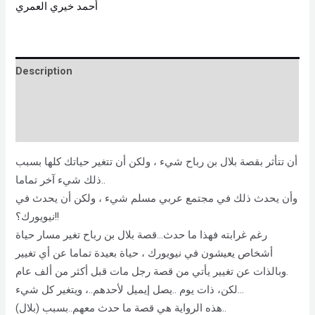
أحمد خيري العمري
Description
Brand
Reviews (0)
أن تتأثر بقصة بلال بن رباح شيء ، ولكن أن تتغير حياتك كلها بسبب
ذلك شيء آخر تماما..
وأن يحدث ذلك في مجتمع عربي مسلم شيء ، ولكن أن يحدث في
نيويورك؟!!
رغم غرابته فهذا ما حدث…قصة بلال بن رباح تغير مسار حياة
أشخاص يعيشون في نيويورك ، حياة بعيدة تماما عن أي تغيير
وبالذات عن تغيير يأتي من قصة رجل مات قبل أكثر من ألف عام.
لكن، ذات يوم ..يصل إيميل لأحدهم..، ويتغير كل شيء…
هذه الرواية هي قصة ما حدث معهم..بسبب (بلال)..