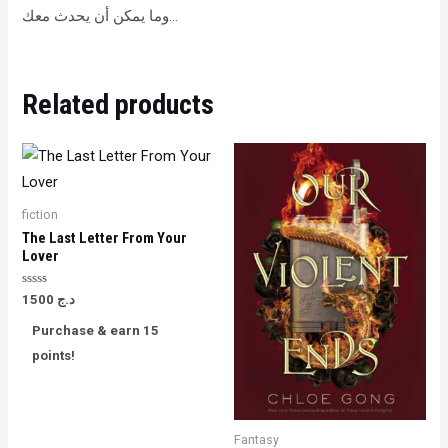
وما يمكن أن يحدث معك…
Related products
fiction
The Last Letter From Your
Lover
Rated
1500
د.ج
0
out
Purchase & earn 15
of
5
points!
Fantasy