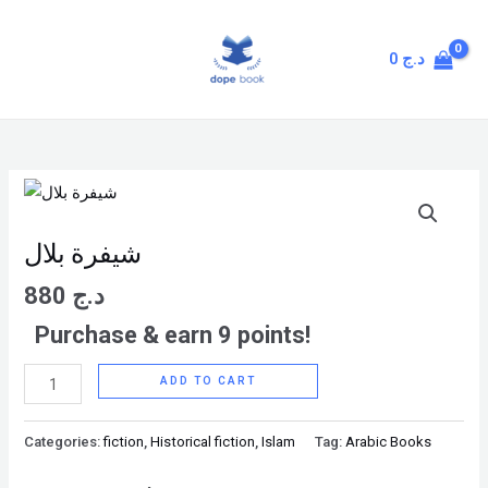
Skip
MAIN
to
MENU
0
د.ج
content
شيفرة
بلال
quantity
شيفرة بلال
880
د.ج
Purchase & earn 9 points!
ADD TO CART
Categories:
fiction
,
Historical fiction
,
Islam
Tag:
Arabic Books