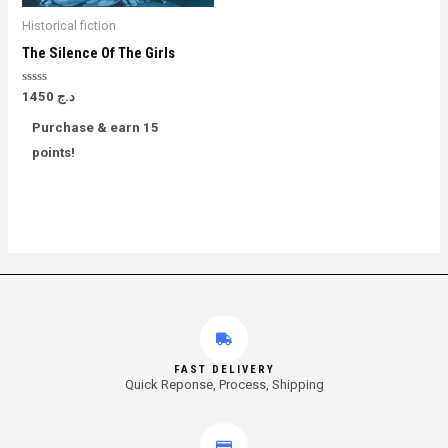
Historical fiction
The Silence Of The Girls
Rated
1450
د.ج
0
out
Purchase & earn 15
of
5
points!
FAST DELIVERY
Quick Reponse, Process, Shipping