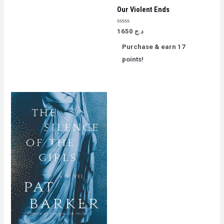
Our Violent Ends
Rated
1650
د.ج
0
out
Purchase & earn 17
of
5
points!