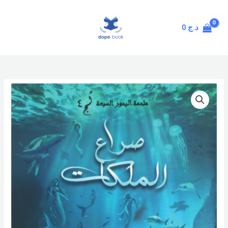
Skip
MAIN
to
MENU
0
د.ج
content
صراع
الملكات
quantity