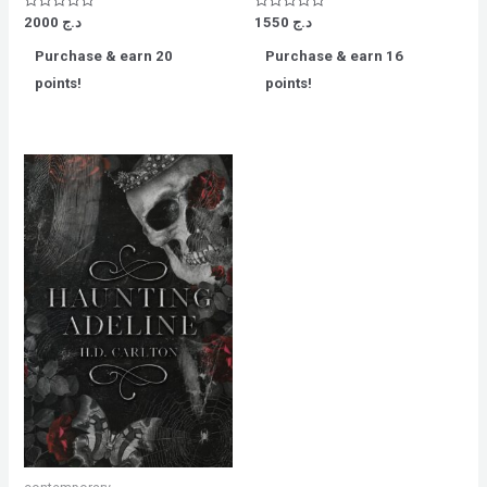
Rated
Rated
2000
د.ج
1550
د.ج
0
0
out
out
Purchase & earn 20
Purchase & earn 16
of
of
5
5
points!
points!