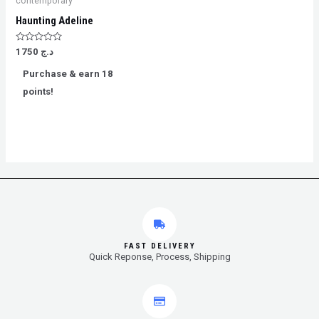
contemporary
Haunting Adeline
Rated
1750
د.ج
0
out
Purchase & earn 18
of
5
points!
FAST DELIVERY
Quick Reponse, Process, Shipping