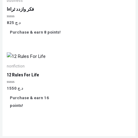
business
فكر وازدد ثراءا
Rated
825
د.ج
0
out
Purchase & earn 8 points!
of
5
nonfiction
12 Rules For Life
Rated
1550
د.ج
0
out
Purchase & earn 16
of
5
points!