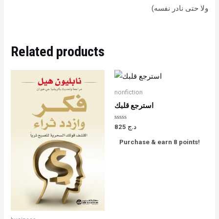
ولا حتى نادر نفسه)
Related products
nonfiction
استرجع قلبك
Rated
825
د.ج
0
out
Purchase & earn 8 points!
of
5