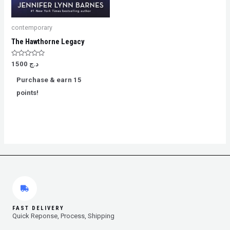
contemporary
The Hawthorne Legacy
Rated
1500
د.ج
0
out
Purchase & earn 15
of
5
points!
FAST DELIVERY
Quick Reponse, Process, Shipping