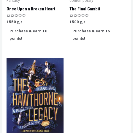
Fantasy
contemporary
Once Upon a Broken Heart
The Final Gambit
Rated
Rated
1550
د.ج
1500
د.ج
0
0
out
out
Purchase & earn 16
Purchase & earn 15
of
of
5
5
points!
points!