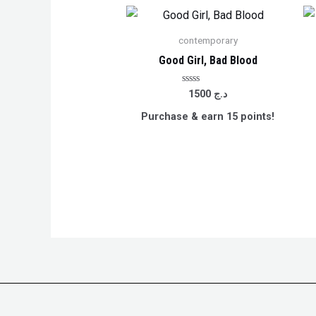
contemporary
Good Girl, Bad Blood
Rated
1500
د.ج
0
out
Purchase & earn 15 points!
of
5