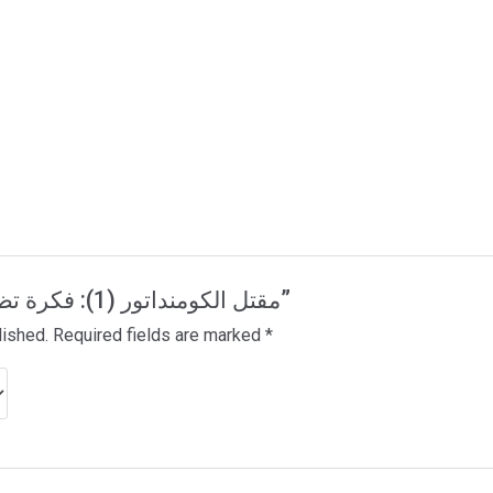
Be the first to review “مقتل الكومنداتور (1): فكرة تظهر”
lished.
Required fields are marked
*