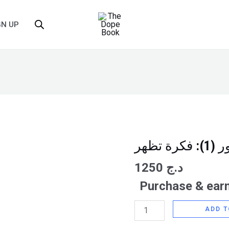
GN UP
 تظهر
مقتل
الكومنداتور
1250
د.ج
(1):
Purchase & earn
فكرة
تظهر
ADD T
quantity