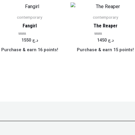
contemporary
contemporary
Fangirl
The Reaper
Rated
Rated
1550
د.ج
1450
د.ج
0
0
out
out
Purchase & earn 16 points!
Purchase & earn 15 points!
of
of
5
5