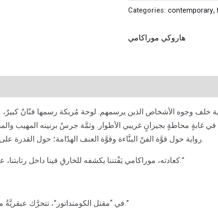
Categories:
contemporary
,
هاروكي موراكامي
ِّية خلف وجوه الأشخاص الذين يرسمهم. لوحة مُربكة رسمها فنّانٌ كبيرٌ،
رواية حول قوَّة الفنّ البنَّاءة وقوَّة العنف الهدّامة؛ حول القدرة على جعل هشاشتنا ذهبًا، مهما بدتْ أيَّامُنا قاتمةً.
“كعادته، موراكامي يَفْتننا بكشفه للخارقِ فينا داخل رتابتنا، عاثرًا على السحر في تفاصيل حياتنا اليوميَّة.”
“في “مقتل الكومنداتور”، تتحرَّك عبقريَّةُ موراكامي بأسلوبٍ بديعٍ بين الواقع والهذيان.”