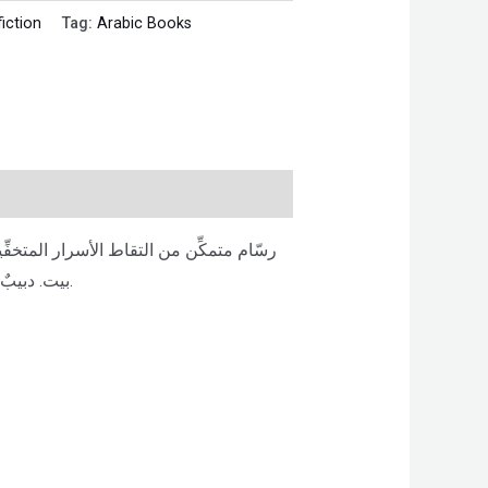
fiction
Tag:
Arabic Books
رسّام متمكِّن من التقاط الأسرار المتخف
بيت. دبيبٌ في غابةٍ محاطةٍ بجيرانٍ غريبي الأطوار. وثمَّة جرسٌ برنينه المهيب والمحزن ينسلّ بين أشجار الغابة في قلب الليل.