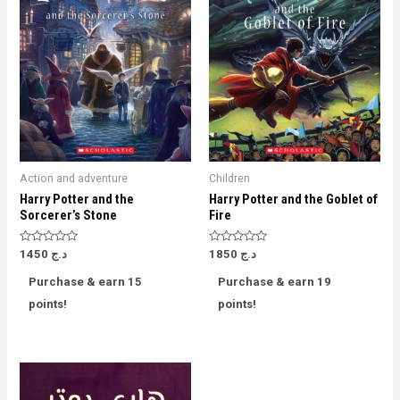
Action and adventure
Children
Harry Potter and the
Harry Potter and the Goblet of
Sorcerer’s Stone
Fire
Rated
Rated
د.ج
1850
د.ج
1450
0
0
out
out
Purchase & earn 15
Purchase & earn 19
of
of
5
5
points!
points!