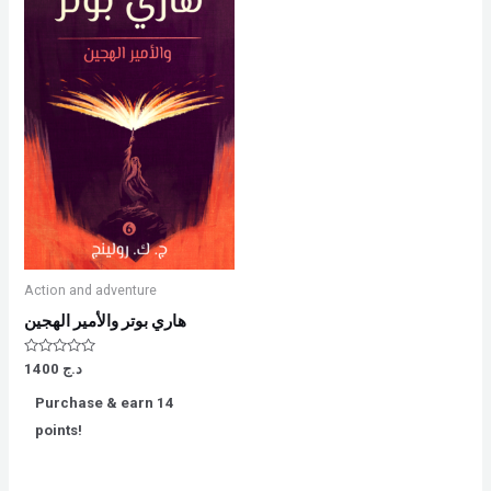
Action and adventure
هاري بوتر والأمير الهجين
Rated
د.ج
1400
0
out
Purchase & earn 14
of
5
points!