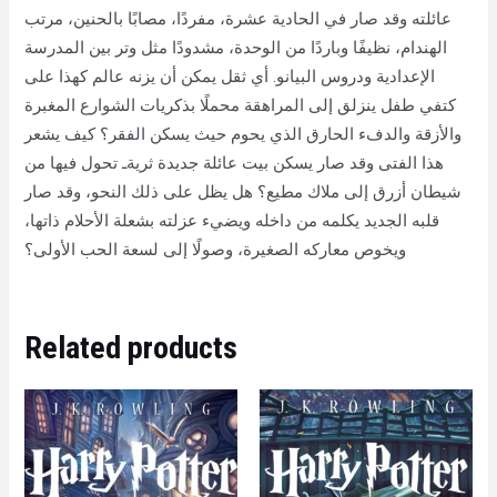
عائلته وقد صار في الحادية عشرة، مفردًا، مصابًا بالحنين، مرتب
الهندام، نظيفًا وباردًا من الوحدة، مشدودًا مثل وتر بين المدرسة
الإعدادية ودروس البيانو. أي ثقل يمكن أن يزنه عالم كهذا على
كتفي طفل ينزلق إلى المراهقة محملًا بذكريات الشوارع المغبرة
والأزقة والدفء الحارق الذي يحوم حيث يسكن الفقر؟ كيف يشعر
هذا الفتى وقد صار يسكن بيت عائلة جديدة ثريةـ تحول فيها من
شيطان أزرق إلى ملاك مطيع؟ هل يظل على ذلك النحو، وقد صار
قلبه الجديد يكلمه من داخله ويضيء عزلته بشعلة الأحلام ذاتها،
ويخوص معاركه الصغيرة، وصولًا إلى لسعة الحب الأولى؟
Related products