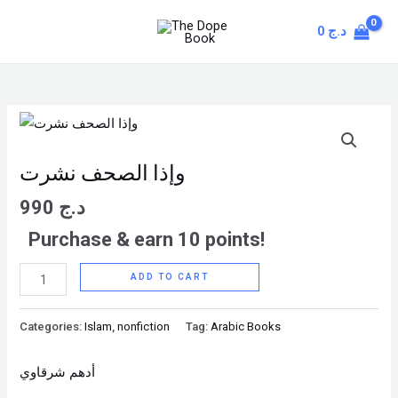
Skip
MAIN
0
د.ج
to
MENU
content
وإذا
الصحف
نشرت
وإذا الصحف نشرت
quantity
990
د.ج
Purchase & earn 10 points!
ADD TO CART
Categories:
Islam
,
nonfiction
Tag:
Arabic Books
أدهم شرقاوي