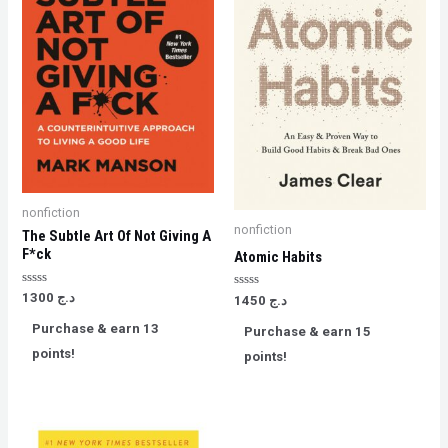
nonfiction
nonfiction
The Subtle Art Of Not Giving A
F*ck
Atomic Habits
Rated
1300
د.ج
Rated
1450
د.ج
0
0
out
out
Purchase & earn 13
Purchase & earn 15
of
of
5
5
points!
points!