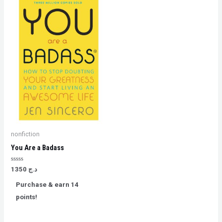
nonfiction
You Are a Badass
Rated
1350
د.ج
0
out
Purchase & earn 14
of
5
points!