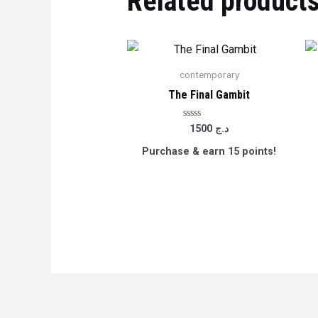
Related product
contemporary
The Final Gambit
Rated
د.ج
1500
0
out
Purchase & earn 15 points!
of
5