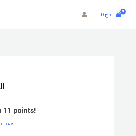
د.ج
0
84
 11 points!
O CART