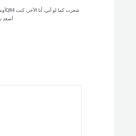
أصعد نح