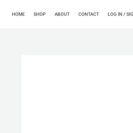
Skip
to
HOME
SHOP
ABOUT
CONTACT
LOG IN / SI
content