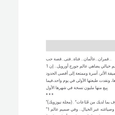
Description
Brand
Reviews (0)
قمران…عالَمان… فتاة…فتى…قصة حب…
أجواء من السحروالفانتازيا، ورحلة لاكتشاف الذات، وقصة وجودين متوازيين، وعالم خيالي يضاهي عالم جورج أورويل… إن 1Q84 لهاروكي موراكامي هي
ا، ونفدت طبعتها الأولى في يوم واحد،فيما
بِيع منها مليون نسخة في شهرها الأول.
* * *
ف بما لديك من قَنَاعات” . (مجلة نيوزويك)
“رواية عظيمة تحقق الوظيفة الرئيسة للأدب: وهي إعادة رسم العالم وصياغته عبر الخيال… وفي صميم عالم 1Q84 يكمن سؤال الحب، وكيف نجده وكيف