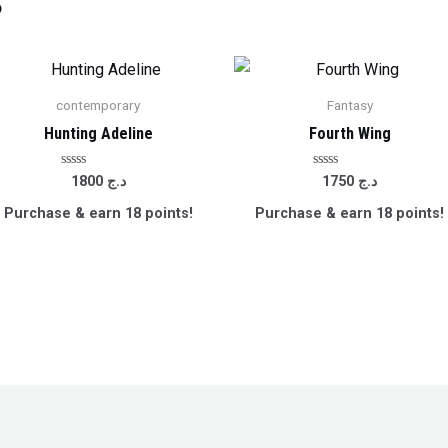
s
contemporary
Fantasy
Hunting Adeline
Fourth Wing
Rated
Rated
د.ج
1750
د.ج
1800
0
0
out
out
Purchase & earn 18 points!
Purchase & earn 18 points!
of
of
5
5