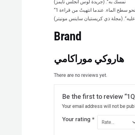
نمسك به”. (جريدة لوس أنجلس تايمز)
“أومامه وتنغو يسيران بعضهما نحو بعض وكأنهما غواصان يشقان طريقيهما نحو سطح الماء. عندما انتهيتُ من قراءة 1Q84 شعرت كما لو أني، أنا الآخر، كنت
 عليه”. (مجلة ذي كريستيان ساينس مونيتر)
Brand
هاروكي موراكامي
There are no reviews yet.
Your email address will not be pub
Your rating
*