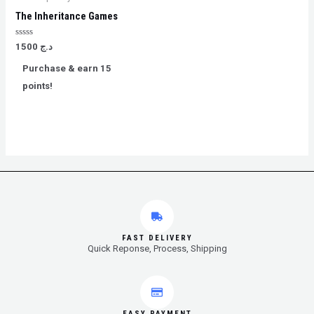
The Inheritance Games
Rated
د.ج
1500
0
out
Purchase & earn 15
of
5
points!
FAST DELIVERY
Quick Reponse, Process, Shipping
EASY PAYMENT