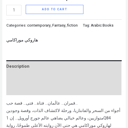
ADD TO CART
Categories:
contemporary
,
Fantasy
,
fiction
Tag:
Arabic Books
هاروكي موراكامي
Description
Brand
Reviews (0)
قمران… عالَمان… فتاة… فتى… قصة حب…
أجواء من السحر والفانتازيا، ورحلة لاكتشاف الذات، وقصة وجودين
متوازيين، وعالم خيالي يضاهي عالم جورج أورويل… إن 1Q84
لهاروكي موراكامي هي حتى الآن روايته الأعلى طموحًا، رواية