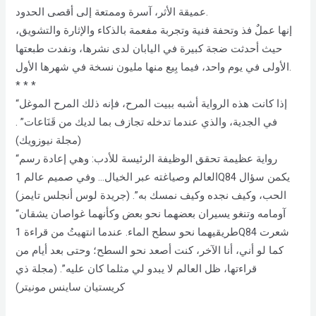
عميقة الأثر، آسرة وممتعة إلى أقصى الحدود.
إنها عملٌ فذ وتحفة فنية وتجربة مفعمة بالذكاء والإثارة والتشويق،
حيث أحدثت ضجة كبيرة في اليابان لدى نشرها، ونفدت طبعتها
الأولى في يوم واحد، فيما بِيع منها مليون نسخة في شهرها الأول.
* * *
“إذا كانت هذه الرواية أشبه ببيت المرح، فإنه ذلك المرح الموغل
في الجدية، والذي عندما تدخله تجازف بما لديك من قَنَاعات” .
(مجلة نيوزويك)
“رواية عظيمة تحقق الوظيفة الرئيسة للأدب: وهي إعادة رسم
العالم وصياغته عبر الخيال… وفي صميم عالم 1Q84 يكمن سؤال
الحب، وكيف نجده وكيف نمسك به”. (جريدة لوس أنجلس تايمز)
“آومامه وتنغو يسيران بعضهما نحو بعض وكأنهما غواصان يشقان
طريقيهما نحو سطح الماء. عندما انتهيتُ من قراءة 1Q84 شعرت
كما لو أني، أنا الآخر، كنت أصعد نحو السطح؛ وحتى بعد أيام من
قراءتها، ظل العالم لا يبدو لي مثلما كان عليه”. (مجلة ذي
كريستيان ساينس مونيتر)