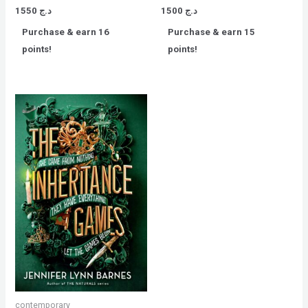
Rated
Rated
د.ج
1500
د.ج
1550
0
0
out
out
Purchase & earn 16
Purchase & earn 15
of
of
5
5
points!
points!
contemporary