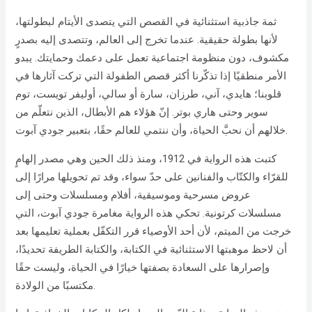
ثمة جاذبية استثنائية في القصص التي يتصدى الأيتام لبطولتها،
لأنها بطولة حقيقية. عندما تخرج إلى العالم، وتتصدى إليه بصدرٍ
مكشوف، دون منظومة اجتماعية تعمل على دعمك وحمايتك. يبدو
الأمر منطقيًا إذا تذكّرنا أكثر قصص الطفولة التي تركت آثارها في
قلوبنا؛ هايدي، آني، طرزان، سارة أو سالي، أوليفر تويست، توم
سوير وحتى هاري بوتر. إنّ هؤلاء هم الأبطال، الذين نتعلّم من
خلالهم أن نحبَّ الحياة، وأن ننتمي للعالم حقًا، بتعبير جودي آبوت.
كتبت هذه الرواية في 1912، ومنذ ذلك الحين وهي مصدر إلهامٍ
للقرّاء والكتّاب والفنانين على حدّ سواء، وقد تم تحويلها مرارًا إلى
عروض مسرحية وموسيقية، أفلام ومسلسلات وحتى إلى
مسلسلات كرتونية. تحكي هذه الرواية مغامرة جودي آبوت، التي
خرجت من الميتم، لأن أحد الأوصياء قرر التكفّل بعملية تعليمها بعد
أن لاحظ موهبتها الاستثنائية في الكتابة، والكتابة الطريفة تحديدًا،
وإصرارها على السعادة بصفتها خيارًا في الحياة، وليست حقًا
مكتسبًا من الولادة.