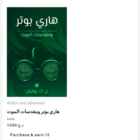
Action and adventure
هاري بوتر ومقدسات الموت
Rated
د.ج
1500
0
out
Purchase & earn 15
of
5