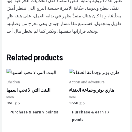
تعتبر هذه الرواية بمثابة النّص المضاد لكل الحكايات الخرافية. إنها
تفنّد، ببطءٍ ونعومة، حكاية الأميرة حبيسة البرج التي تنتظر أميرًا
مخلّصًا، وإذا كان هناك منقذٌ يظهر في بداية العمل، على هيئة ظلٍ
طويل ومجهول، فسنتتبع معًا مسار جودي وهي تخرج من وصايتهِ،
وتتخذ قراراتها بنفسها، وتكبر كما لم يخطر ببالِ أحد.
Related products
Children
Action and adventure
هاري بوتر وجماعة العنقاء
البنت التي لا تحب اسمها
Rated
Rated
د.ج
1650
د.ج
850
0
0
out
out
Purchase & earn 9 points!
Purchase & earn 17
of
of
5
5
points!