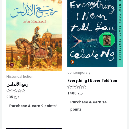
contemporary
Historical fiction
Everything I Never Told You
ربيع الأندلس
Rated
د.ج
1400
0
Rated
د.ج
935
out
0
Purchase & earn 14
of
out
Purchase & earn 9 points!
5
of
points!
5