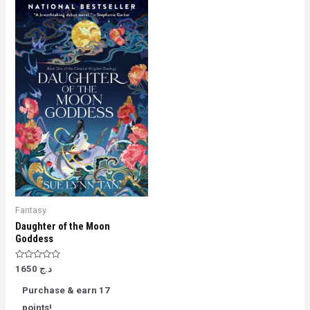
Fantasy
Daughter of the Moon
Goddess
Rated
د.ج
1650
0
out
Purchase & earn 17
of
5
points!