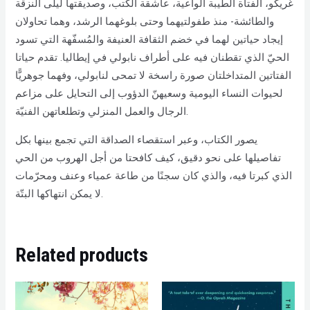
غريكو، الفتاة الطيبة الواعية، عاشقة الكتب، وصديقتها ليلى النزقة
والطائشة- منذ طفولتيهما وحتى بلوغهما الرشد، وهما تحاولان
إيجاد حياتين لهما في خضم الثقافة العنيفة والمُسفّهة التي تسود
الحيّ الذي تقطنان فيه على أطراف نابولي في إيطاليا. تقدم حياتا
الفتاتين المتداخلتان صورة راسخة لا تمحى لنابولي، وفهما جوهريًّا
لحيوات النساء اليومية وسعيهنّ الدؤوب إلى التحايل على مزاعم
الرجال والعمل المنزلي وتطلعاتهن الفنيّة.
يصور الكتاب، وعبر استقصاء الصداقة التي تجمع بينها بكل
تفاصيلها على نحو دقيق، كيف كافحتا من أجل الهروب من الحي
الذي كبرتا فيه، والذي كان سجنًا من طاعة عمياء وعنف ومحرّمات
لا يمكن انتهاكها البتّة.
Related products