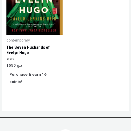
contemporary
The Seven Husbands of
Evelyn Hugo
Rated
د.ج
1550
0
out
Purchase & earn 16
of
5
points!