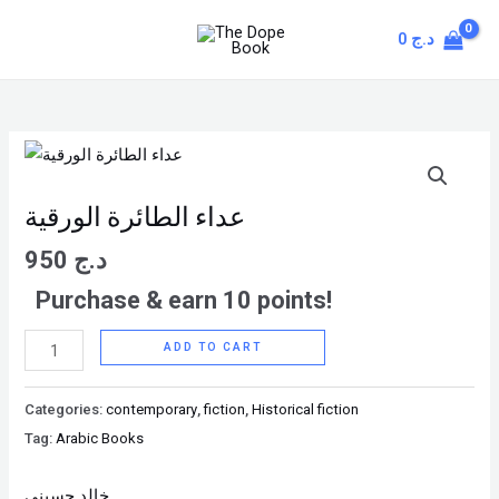
Skip
MAIN
د.ج
0
to
MENU
content
عداء
الطائرة
الورقية
عداء الطائرة الورقية
quantity
د.ج
950
Purchase & earn 10 points!
ADD TO CART
Categories:
contemporary
,
fiction
,
Historical fiction
Tag:
Arabic Books
خالد حسيني