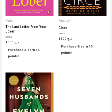
fiction
Fantasy
The Last Letter From Your
Circe
Lover
Rated
د.ج
1500
0
Rated
د.ج
1500
out
0
Purchase & earn 15
of
out
Purchase & earn 15
5
of
points!
5
points!