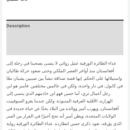
Description
Brand
Reviews (0)
عداء الطائرة الورقية عمل روائي لا ينسى يصحبنا في رحلة إلى
أفغانستان منذ أواخر العصر الملكي وحتى صعود حركة طالبان
واستيلائها على الحكم. إنها قصة صداقة تنشأ بين صبيين يشبان معًا
في كابول، في دار واحدة، ولكن في عالمين مختلفين. فأمير هو ابن
رجل أعمال ثري، أما حسن فهو ابن خادمهم الذي ينتمي إلى
الهزاره، الأقلية العرقية المنبوذة. ولكن عندما يغزو السوفييت
أفغانستان، ويهرب أمير ووالده من البلاد بحثًا عن حياة جديدة في
الولايات المتحدة، ويظن أمير أنه نجح أخيرًا في الفرار من السر
الذي يؤرقه، تعود ذكرى حسن لتطارده. عداء الطائرة الورقية رواية