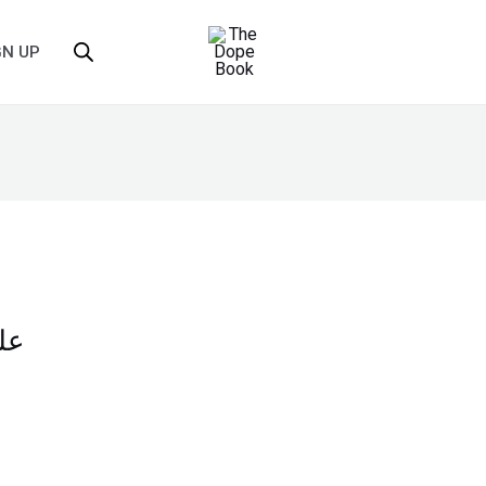
GN UP
علي