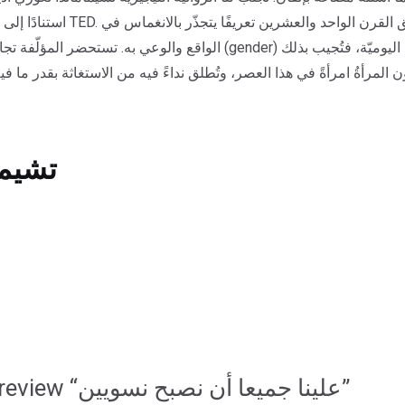
كيف يُمكن فهم النسويّة، وتعريفها
gender) وتوظيفاتها الاجتماعيّة وتجلّياتها في الحياة اليوميّة، فتُجيب بذلك
تشيما
Be the first to review “علينا جميعا أن نصبح نسويين”