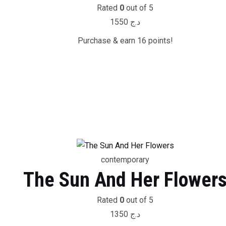
Rated
0
out of 5
1550
د.ج
Purchase & earn 16 points!
contemporary
The Sun And Her Flower
Rated
0
out of 5
1350
د.ج