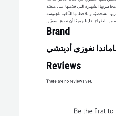
استنادًا إلى محاضرتها الشّهيرة التي قدّمتها على منصّة TED.  بمنطق القرن الواحد والعشرين تعريفًا يتجذّر بالانغماس في
الواقع والوعي به. تستحضر المؤلّفة تجاربها الشخصيّة وملاحظاتها الثّاقبة للجنوسة (
Brand
ماندا نغوزي أديتشي
Reviews
There are no reviews yet.