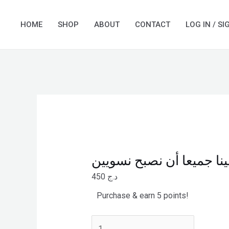
Skip
علينا
to
جميعا
HOME
SHOP
ABOUT
CONTACT
LOG IN / SI
content
أن
نصبح
نسويين
quantity
نا جميعا أن نصبح نسويين
450
د.ج
Purchase & earn 5 points!