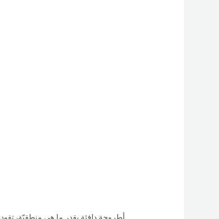
أطروحة دافئة بقدر ما هي منطقيّة، تقودها