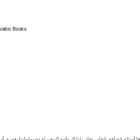
rabic Books
 أسئلة مُصاغة بإتقان. تجلب لنا الروائية النيجيريّة تشيماماندا نغوزي 