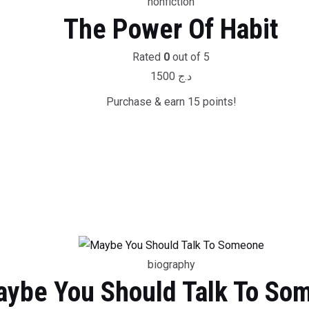
nonfiction
The Power Of Habit
Rated
0
out of 5
1500
د.ج
Purchase & earn 15 points!
biography
ybe You Should Talk To So