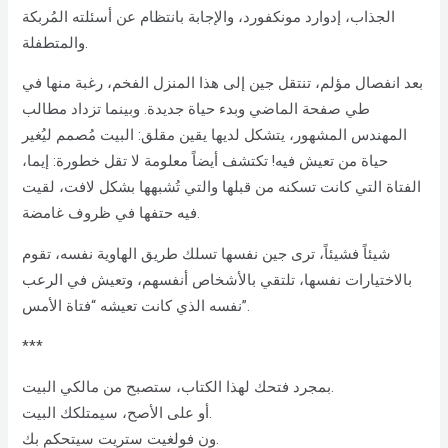
الجذاب، إدوارد مونكفورد، والإجابة بانتظام عن أسئلته المُربكة
والمتطفلة.
بعد انفصال مؤلم، تنتقل جين إلى هذا المنزل الفخم، رغبة منها في
طي صفحة الماضي وبدء حياة جديدة. وبينما تزداد مطالب
المهندس المشهور، يتشكل لديها يقين مقلق: البيت مُصمم ليُغير
حياة من تعيش فيه! تكتشف أيضاً معلومة لا تقل خطورة: إيما،
الفتاة التي كانت تسكنه من قبلها والتي تُشبهها بشكل لافت، لقيت
فيه حتفها في ظروف غامضة.
شيئاً فشيئاً، ترى جين نفسها تسلك طريق الهاوية نفسه، تقوم
بالاختيارات نفسها، تلتقي بالأشخاص أنفسهم، وتعيش في الرعب
نفسه الذي كانت تعيشه “فتاة الأمس”.
***
بمجرد فتحك لهذا الكتاب، ستصبح من مالكي البيت.
أو على الأصح، سيمتلكك البيت.
ون فولغيت ستريت سيتحكم بك.