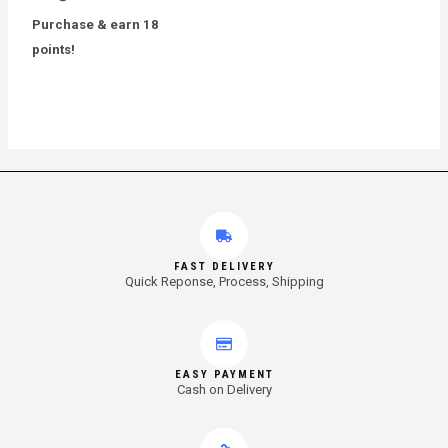
0
out
Purchase & earn 18
of
5
points!
FAST DELIVERY
Quick Reponse, Process, Shipping
EASY PAYMENT
Cash on Delivery