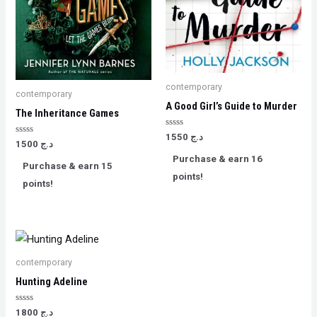
contemporary
contemporary
A Good Girl’s Guide to Murder
The Inheritance Games
Rated
د.ج
1550
Rated
0
د.ج
1500
0
out
Purchase & earn 16
out
of
Purchase & earn 15
of
5
points!
5
points!
contemporary
Hunting Adeline
Rated
د.ج
1800