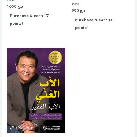
Rated
1650
د.ج
0
Rated
990
د.ج
out
0
Purchase & earn 17
of
out
Purchase & earn 10
5
of
points!
5
points!