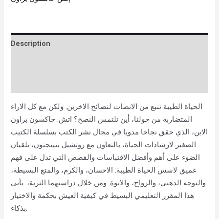
Description
Brand
Reviews (0)
الحياة الطيبة تنبع من الانصات لنصائح الاخرين. ولكن مع كل الاراء
المتضاربة من حولنا، أين نلتمس النصح؟ اتش. جاكسون براون
الابن، الذي حقق نجاحا مدويا في مجال نشر الكتب بسلسلة الكتيب
الصغير لارشادات الحياة، بالتعاون مع روتشيل بنينجتون، يلقيان
الضوء على أهم وأفضل الاقتباسات والقصص التي تدل على فهم
عميق لاسس الحياة الطيبة: الاحسان، والكرم، والمتع البسيطة،
والتوجه الذهني، والزواج، والابوة. ومن خلال دراستهما الثرية، .يأتي
هذا المقرر التعليمي البسيط في كيفية العيش بحكمة والاختيار
بذكاء.