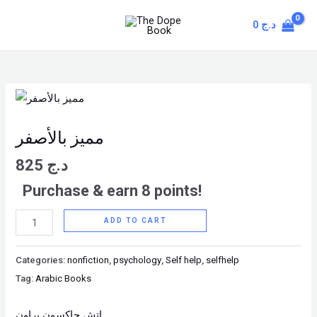
Skip
MAIN
0
د.ج
to
MENU
content
مميز
بالأصفر
quantity
مميز بالأصفر
825
د.ج
Purchase & earn 8 points!
ADD TO CART
Categories:
nonfiction
,
psychology
,
Self help
,
selfhelp
Tag:
Arabic Books
إتش جاكسون براون