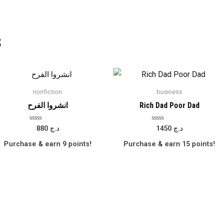
s
nonfiction
business
Rich Dad Poor Dad
انشروا الفرح
Rated
Rated
د.ج
1450
د.ج
880
0
0
out
out
Purchase & earn 9 points!
Purchase & earn 15 points!
of
of
5
5