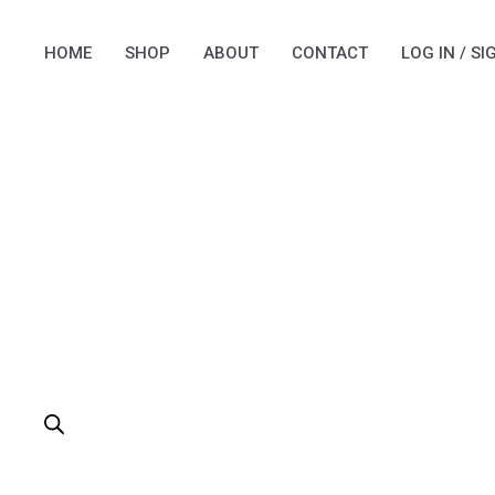
Skip
to
HOME
SHOP
ABOUT
CONTACT
LOG IN / SI
content
PRODUCTS
SEARCH