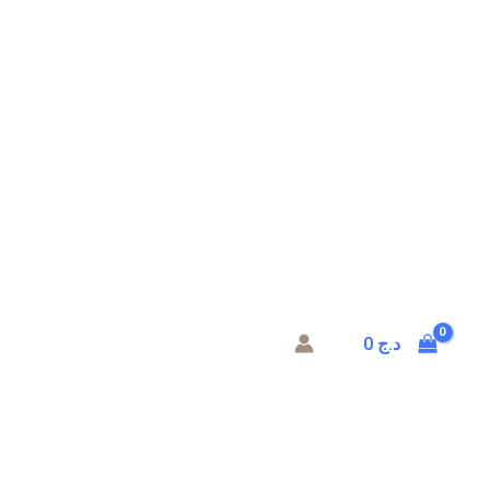
د.ج
0