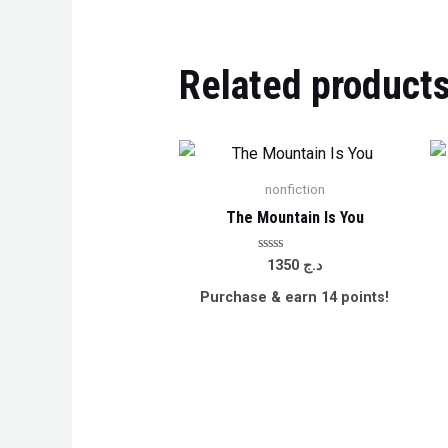
Related product
nonfiction
The Mountain Is You
Rated
د.ج
1350
0
out
Purchase & earn 14 points!
of
5