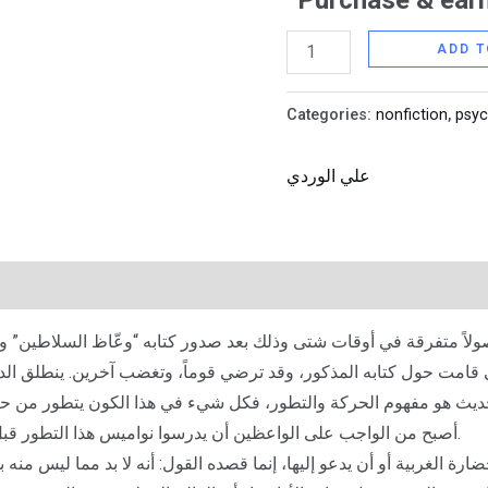
Purchase & earn
quantity
ADD T
Categories:
nonfiction
,
psy
علي الوردي
صولاً متفرقة في أوقات شتى وذلك بعد صدور كتابه “وعّاظ السلاطين”
تي قامت حول كتابه المذكور، وقد ترضي قوماً، وتغضب آخرين. ينطلق الد
لحديث هو مفهوم الحركة والتطور، فكل شيء في هذا الكون يتطور من حال 
أصبح من الواجب على الواعظين أن يدرسوا نواميس هذا التطور قبل أن يمطروا الناس بوابل مواعظهم الرنانة.
حضارة الغربية أو أن يدعو إليها، إنما قصده القول: أنه لا بد مما ليس منه ب