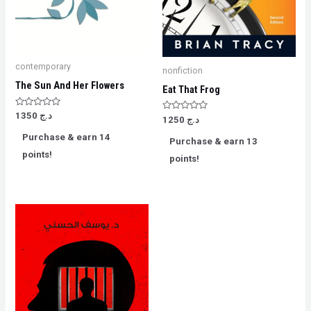
contemporary
nonfiction
The Sun And Her Flowers
Eat That Frog
Rated
1350
د.ج
Rated
1250
د.ج
0
0
out
out
Purchase & earn 14
of
Purchase & earn 13
of
5
5
points!
points!