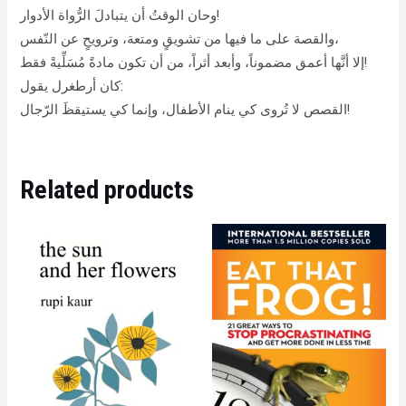
وحان الوقتُ أن يتبادلَ الرُّواة الأدوار!
والقصة على ما فيها من تشويقٍ ومتعة، وترويحٍ عن النّفس،
إلا أنَّها أعمق مضموناً، وأبعد أثراً، من أن تكون مادةً مُسَلِّيةً فقط!
كان أرطغرل يقول:
القصص لا تُروى كي ينام الأطفال، وإنما كي يستيقظَ الرّجال!
Related products