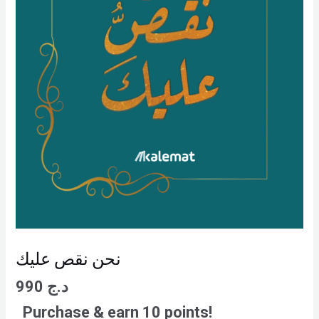
نحن نقص عليك
990
د.ج
Purchase & earn 10 points!