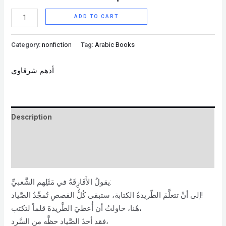
ADD TO CART
Category:
nonfiction
Tag:
Arabic Books
أدهم شرقاوي
Description
Brand
Reviews (0)
يقولُ الأَفَارِقَةُ في مَثَلِهم الشَّعبيِّ:
إلى أنْ تتعلَّمَ الطّريدةُ الكتابة، ستبقى كُلُّ القصصِ تُمجِّدُ الصَّياد!
هُنا، حاولتُ أن أُعطيَ الطَّريدةَ قلماً لتكتب،
فقد أخذَ الصَّياد حظَّه من السَّرد،