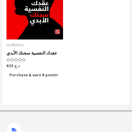
nonfiction
عقدك النفسية سجنك الأبدي
Rated
825
د.ج
0
out
Purchase & earn 8 points!
of
5