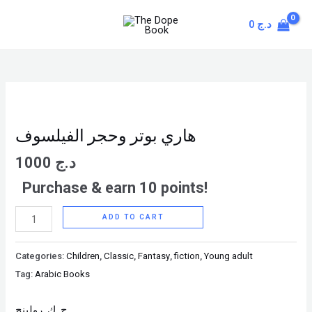
Skip
MAIN
د.ج
0
to
MENU
content
هاري
بوتر
وحجر
هاري بوتر وحجر الفيلسوف
الفيلسوف
د.ج
1000
quantity
Purchase & earn 10 points!
ADD TO CART
Categories:
Children
,
Classic
,
Fantasy
,
fiction
,
Young adult
Tag:
Arabic Books
ج. ك. رولينج