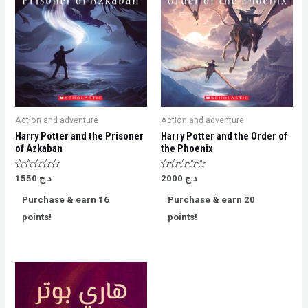
Action and adventure
Action and adventure
Harry Potter and the Prisoner
Harry Potter and the Order of
of Azkaban
the Phoenix
Rated
Rated
د.ج
2000
د.ج
1550
0
0
out
out
Purchase & earn 16
Purchase & earn 20
of
of
5
5
points!
points!