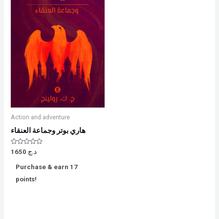
Action and adventure
هاري بوتر وجماعة العنقاء
Rated
د.ج
1650
0
out
Purchase & earn 17
of
5
points!