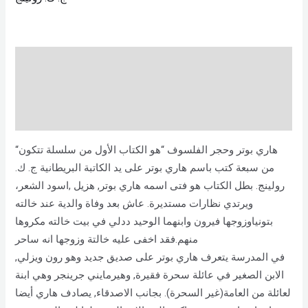
Description
Brand
Reviews (0)
“هاري بوتر وحجر الفلسوف “هو الكتاب الأول من سلسلة تتكون
من سبعة كتب باسم هاري بوتر على يد الكاتبة البريطانية ج. ك.
رولينج. بطل الكتاب هو فتى اسمه هاري بوتر, هزيل ,اسود الشعر،
ويرتدي نظارات مستديرة. عاش بعد وفاة والدية عند خالته
بتونياوزوجها فيرون وابنهما الوحيد ددلي في بيت خالته مكروها
منهم.فقد اخفى عليه خالتة وزوجها انه ساحر
في المدرسة يتعرف هاري بوتر على صديق جديد وهو رون ويزلي,
الابن الصغير في عائلة سحرة فقيرة, وهيرمايني جرينجر وهي ابنة
لعائلة من العامة(غير السحرة). بجانب الاصدقاء, يصادف هاري أيضا