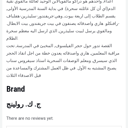
اعداء, واحدهم هو دراكو مالفويالابن الوحيد لعائلة مالفوي نقية
الدم(اي أن كل عائلته سحرة). في بداية السنة المدرسية الأولى,
يقسم الطلاب إلى اربعة بيوت, وهي:جريفندور-سليذرين-هفلباف
-رافنكلو. هاري واصدقائه يصنفون في بيت جريفندور, بيت الابطال.
ومالفوي يرسل لبيت سليذرين, الذي ارسل اليه معظم سحرة
الظلام.
القصة تدور حول حجر الفيلسوف, المخبئ في المدرسة, تحت
مراقبة المعلمين, هاري واصدقائه يعدون خطة من اجل انقاذ الحجر
الذي سيسرق, ومعلم الوصفات السحرية استاذ سيفروس سناب
يصبح المشتبه به الأول. في ظل العمل المشترك والمساعدة من
قبل الاصدقاء الثلاث
Brand
ج. ك. رولينج
There are no reviews yet.