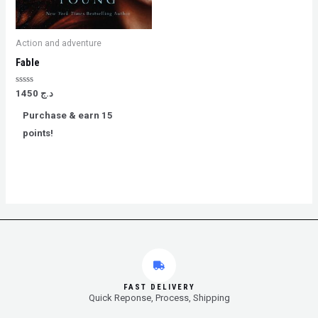
Action and adventure
Fable
Rated
1450
د.ج
0
out
Purchase & earn 15
of
5
points!
FAST DELIVERY
Quick Reponse, Process, Shipping