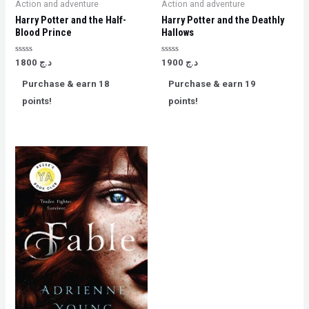
Action and adventure
Action and adventure
Harry Potter and the Half-
Harry Potter and the Deathly
Blood Prince
Hallows
Rated
Rated
1800
د.ج
1900
د.ج
0
0
out
out
Purchase & earn 18
Purchase & earn 19
of
of
5
5
points!
points!