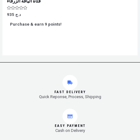
فتاة الياقة الزرقاء
Rated
935
د.ج
0
out
Purchase & earn 9 points!
of
5
FAST DELIVERY
Quick Reponse, Process, Shipping
EASY PAYMENT
Cash on Delivery