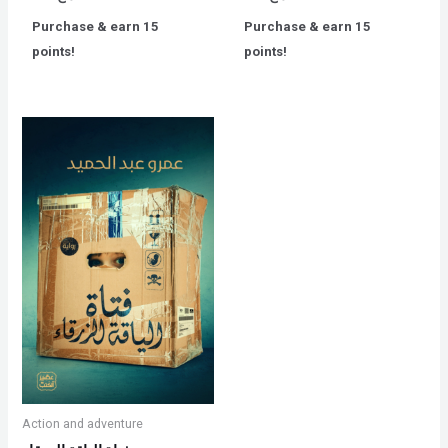
0
0
out
out
Purchase & earn 15
Purchase & earn 15
of
of
5
5
points!
points!
Action and adventure