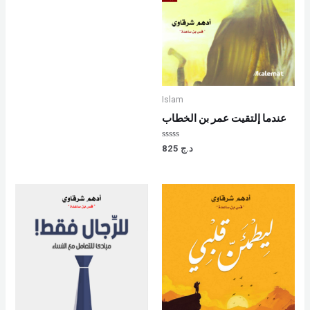
Islam
عندما إلتقيت عمر بن الخطاب
Rated
825
د.ج
0
out
of
5