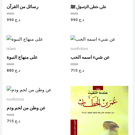
على خطى الرسول ﷺ
رسائل من القرآن
Rated
Rated
990
د.ج
990
د.ج
0
0
out
out
of
of
5
5
Islam
nonfiction
عن شيء اسمه الحب
على منهاج النبوة
Rated
Rated
880
د.ج
715
د.ج
0
0
out
out
of
of
5
5
nonfiction
عن وطن من لحم ودم
Rated
715
د.ج
0
out
of
5