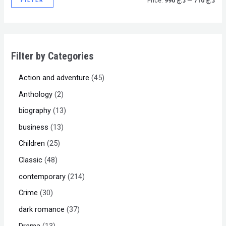
Price:
د.ج 990
—
د.ج 710
Filter by Categories
Action and adventure
45
Anthology
2
biography
13
business
13
Children
25
Classic
48
contemporary
214
Crime
30
dark romance
37
Drama
13