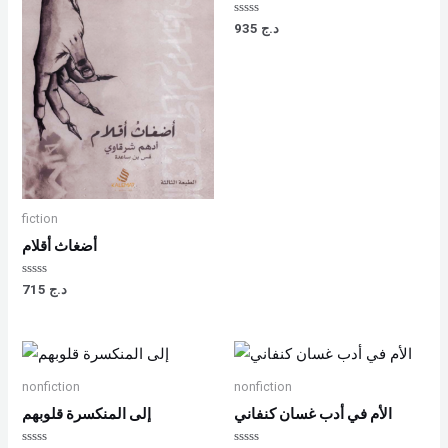
Rated
935
د.ج
0
out
of
5
fiction
أضغاث أقلام
Rated
715
د.ج
0
out
of
5
nonfiction
nonfiction
الأم في أدب غسان كنفاني
إلى المنكسرة قلوبهم