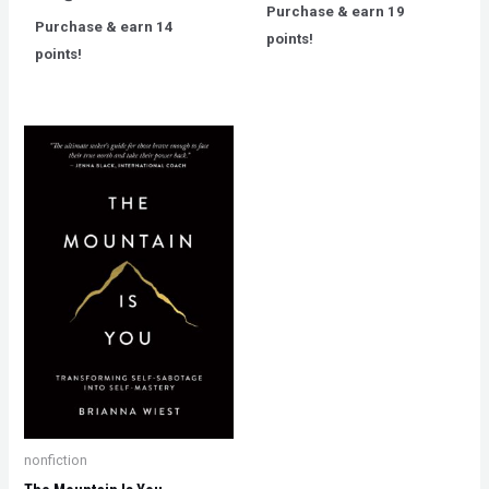
out
0
Purchase & earn 19
of
out
Purchase & earn 14
5
of
points!
5
points!
nonfiction