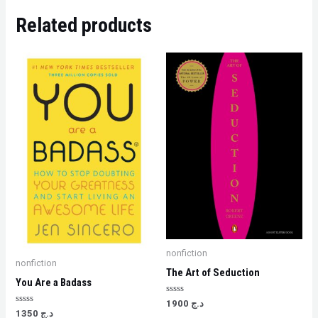
Related products
nonfiction
nonfiction
The Art of Seduction
You Are a Badass
Rated
د.ج
1900
0
Rated
د.ج
1350