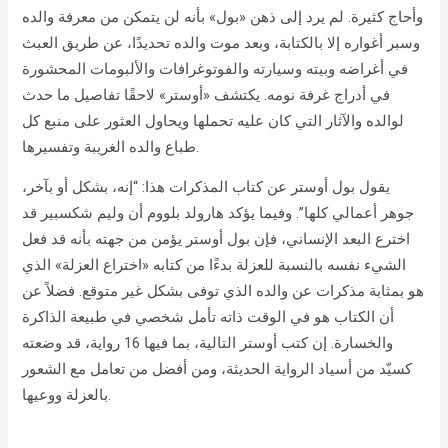
وأحاج كثيرة. لم يرد إلى ذهن «بول» بأنه لن يتمكن من معرفة والده
وسبر أغواره إلا بالكتابة، وبعد موت والده تحديدًا، عن طريق العبث
في أغراضه وبيته وسيارته والفوتوغرافات والألبومات المحشورة
في أدراج غرفة نومه. يكتشف «أوستر» لاحقًا تفاصيل ما حدث
لوالده والآثار التي كان عليه تحملها ويحاول العثور على منبع كل
طباع والده الغريبة وتفسيرها.
يقول بول أوستر عن كتاب المذكرات هذا: “إنه، بشكل أو بآخر،
جوهر أعمالي كلها”. وفيما يؤكد هارولد بلووم أن وليم شكسبير قد
اخترع البعد الإنساني، فإن بول أوستر يؤمن من جهته بأنه قد فعل
الشيء نفسه بالنسبة للعزلة بدءًا من كتابه «اختراع العزلة» الذي
هو بمثابة مذكرات عن والده الذي توفى بشكل غير متوقع. فضلاً عن
أن الكتاب هو في الوقت ذاته تأمل شخصي في طبيعة الذاكرة
والخسارة. إن كتب أوستر التالية، بما فيها 16 رواية، قد وضعته
كسيّد من أسياد الرواية الحديثة، ومن أفضل من تعامل مع الشعور
بالعزلة ووعيها.