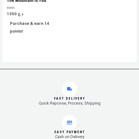
The Mountain Is You
Rated
د.ج
1350
0
out
Purchase & earn 14
of
5
points!
FAST DELIVERY
Quick Reponse, Process, Shipping
EASY PAYMENT
Cash on Delivery