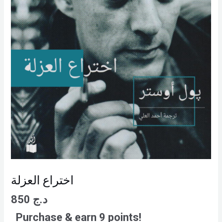
اختراع العزلة
د.ج
850
Purchase & earn 9 points!