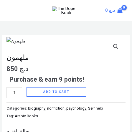
Skip
MAIN
0
د.ج
to
MENU
content
ملهمون
quantity
ملهمون
850
د.ج
Purchase & earn 9 points!
ADD TO CART
Categories:
biography
,
nonfiction
,
psychology
,
Self help
Tag:
Arabic Books
صالح الخزيم