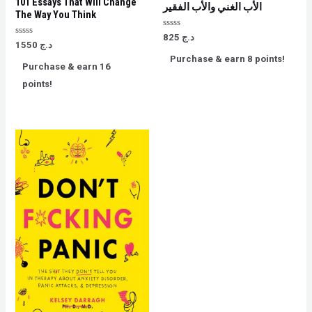
101 Essays That Will Change
الأب الغني والأب الفقير
The Way You Think
Rated
825
د.ج
Rated
0
1550
د.ج
0
out
Purchase & earn 8 points!
out
of
Purchase & earn 16
of
5
5
points!