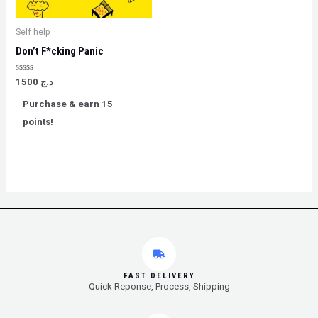
Self help
Don’t F*cking Panic
Rated
1500
د.ج
0
out
Purchase & earn 15
of
5
points!
FAST DELIVERY
Quick Reponse, Process, Shipping