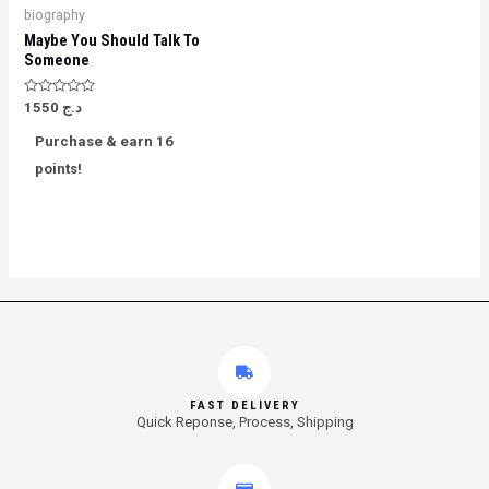
biography
Maybe You Should Talk To
Someone
Rated
1550
د.ج
0
out
Purchase & earn 16
of
5
points!
FAST DELIVERY
Quick Reponse, Process, Shipping