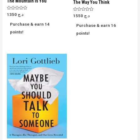
The Mountain Is You
The Way You Think
Rated
1350
د.ج
Rated
1550
د.ج
0
0
out
out
Purchase & earn 14
of
Purchase & earn 16
of
5
5
points!
points!